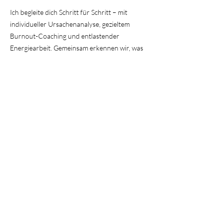
Ich begleite dich Schritt für Schritt – mit
individueller Ursachenanalyse, gezieltem
Burnout-Coaching und entlastender
Energiearbeit. Gemeinsam erkennen wir, was
dein Körper und deine Seele dir sagen wollen:
Deine Symptome sind wichtige Signale – keine
Schwäche.
Du bist engagiert, loyal und gibst stets dein
Bestes. Doch genau diese Stärken können dich
auch an deine Grenzen bringen. Mein Ziel ist
es, dir zu helfen, deine innere Balance
wiederzufinden – zwischen Kraft und
Achtsamkeit.
Damit du wieder Sinn spürst. Und echte
Lebensfreude.